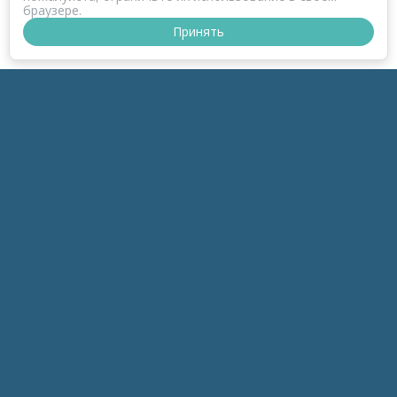
браузере.
Принять
ПРОЕКТ КОРОНАФОМ
РАЗДЕЛЫ
к-Зонд
к-Темы
к-Беседы
к-Дайджесты
к-Обзоры
инфоПродукты
мараФОМ
О Проекте