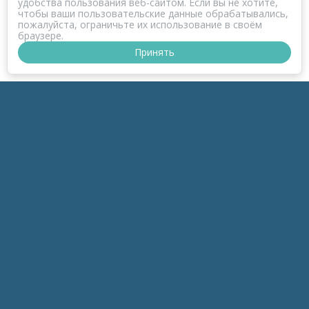
удобства пользования веб-сайтом. Если вы не хотите,
чтобы ваши пользовательские данные обрабатывались,
пожалуйста, ограничьте их использование в своём
браузере.
Принять
ПРОЕКТ КОРОНАФОМ
РАЗДЕЛЫ
к-Зонд
к-Темы
к-Беседы
к-Дайджесты
к-Обзоры
инфоПродукты
мараФОМ