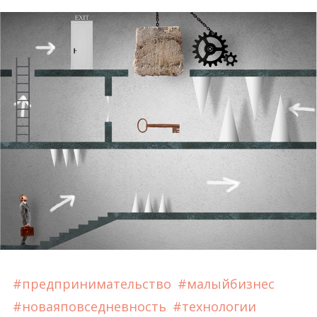
#предпринимательство
#малыйбизнес
#новаяповседневность
#технологии