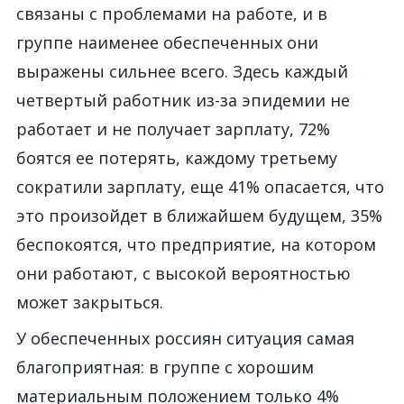
связаны с проблемами на работе, и в
группе наименее обеспеченных они
выражены сильн
ее всег
о
. З
десь каждый
четвертый
работник
из-за эпидемии
не
работает и не получает зарплату,
72%
боятся ее потерять, каждому третьему
сократили зарплату
,
еще 41% опаса
е
тся, что
это произойдет в ближайшем будущем, 35%
беспокоятся
, что предприятие, на котором
они работают
,
с высокой вероятностью
может
закрыться
.
У обеспеченных россиян ситуация
самая
благоп
риятная
:
в группе с хорошим
материальным положением
только
4%