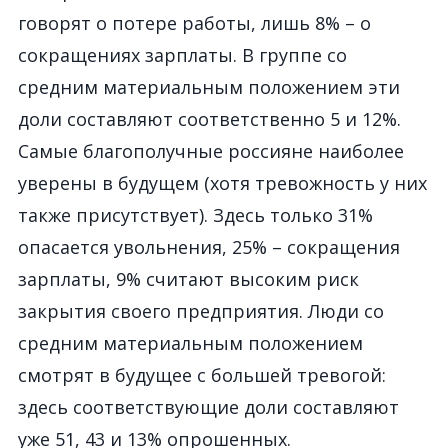
говорят о потере работы
,
лишь
8%
–
о
сокращениях зарплаты
. В
группе со
средним материальным положением эти
доли составляют соответственно 5 и 12%.
С
амы
е
благополучны
е
россиян
е наиболее
уверены в будущем
(хотя тревожность
у
них
также присутствует)
.
З
десь только 31%
опаса
е
тся увольнения, 25%
–
сокращения
зарплаты, 9%
считают
высок
им
риск
закрытия своего
предприятия
. Люди со
средним материальным положением
смотрят в будущее
с большей тревогой
:
здесь соответствующие доли составляют
уже 51
,
43 и 13% опрошенных.