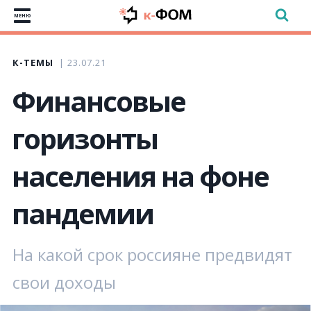
МЕНЮ
К-ТЕМЫ
23.07.21
Финансовые
горизонты
населения на фоне
пандемии
На какой срок россияне предвидят
свои доходы