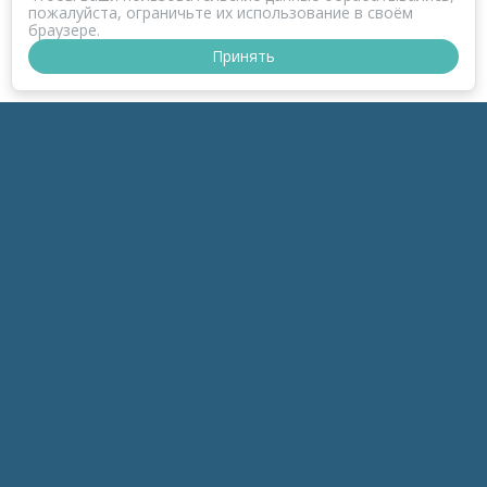
пожалуйста, ограничьте их использование в своём
браузере.
Принять
ПРОЕКТ КОРОНАФОМ
РАЗДЕЛЫ
к-Зонд
к-Темы
к-Беседы
к-Дайджесты
к-Обзоры
инфоПродукты
мараФОМ