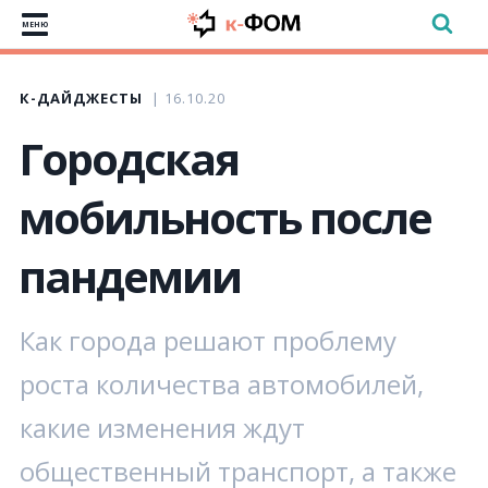
МЕНЮ
К-ДАЙДЖЕСТЫ
16.10.20
Городская
мобильность после
пандемии
Как города решают проблему
роста количества автомобилей,
какие изменения ждут
общественный транспорт, а также