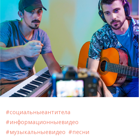
#социальныеантитела
#информационныевидео
#музыкальныевидео
#песни