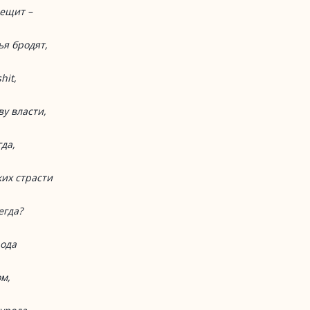
рещит
–
ья бродят,
hit,
ву власти,
да,
ких страсти
егда?
рода
м,