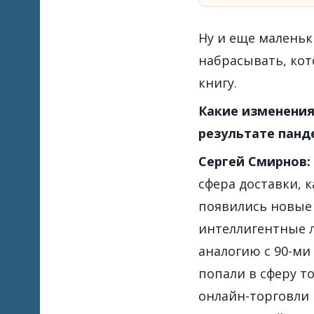
Ну и еще маленьк
набрасывать, кот
книгу.
Какие изменения
результате пан
Сергей Смирнов
:
сфера доставки, к
появились новые 
интеллигентные л
аналогию с 90-ми
попали в сферу т
онлайн-торговли 