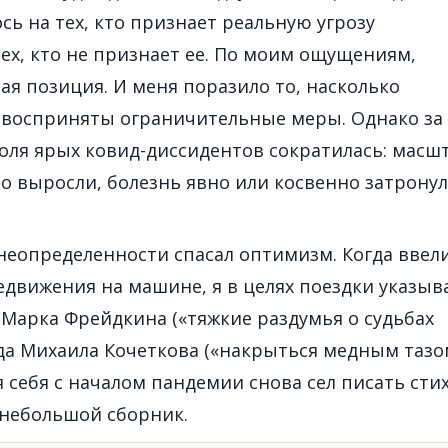
сь на тех, кто признает реальную угрозу
тех, кто не признает ее. По моим ощущениям,
ая позиция. И меня поразило то, насколько
 восприняты ограничительные меры. Однако за
оля ярых ковид-диссидентов сократилась: масш
 выросли, болезнь явно или косвенно затронул
неопределенности спасал оптимизм. Когда ввел
едвижения на машине, я в целях поездки указыв
 Марка Фрейдкина («тяжкие раздумья о судьбах
да Михаила Кочеткова («накрыться медным тазом
 себя с началом пандемии снова сел писать стих
 небольшой сборник.