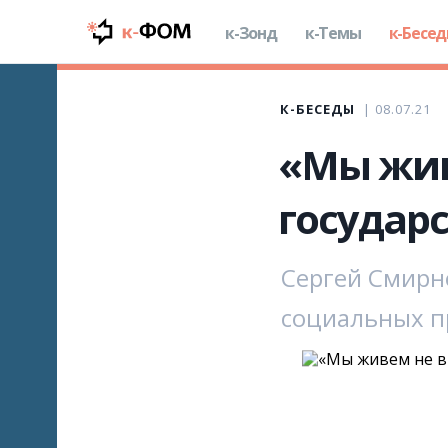
к-Зонд
к-Темы
к-Бесе
К-БЕСЕДЫ
08.07.21
«Мы живе
государ
Сергей Смирн
социальных п