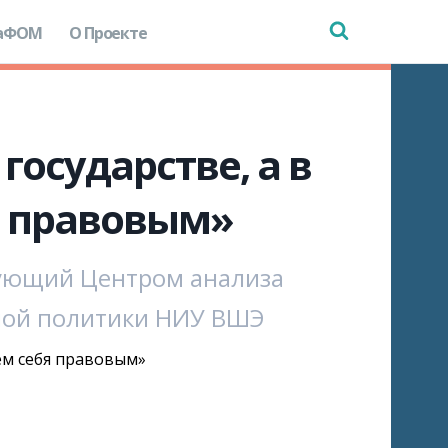
аФОМ
О Проекте
осударстве, а в
я правовым»
дующий Центром анализа
ной политики НИУ ВШЭ