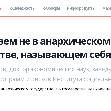
ды
к-Дайджесты
к-Обзоры
инфоПродукты
мар
м не в анархическом г
стве, называющем себ
ов, доктор экономических наук, заве
рограмм и рисков Института социаль