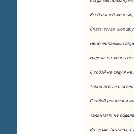
Когда мы празднуем
Всей нашей жизнью,
Спаси тогда, мой др
Неисчерпаемый апре
Надежд на жизнь ист
С тобой не сяду я на 
Тобой всегда я осве
С тобой родился и м
Талантами не обдел
Вот даже Тютчева от