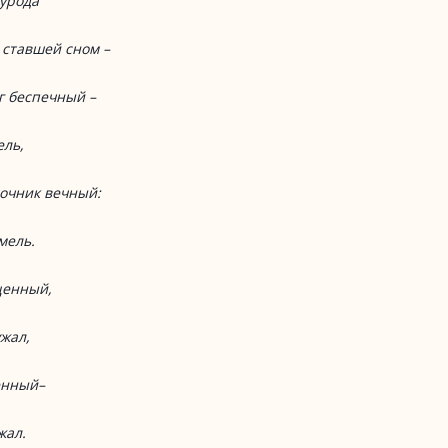
 урода
 ставшей сном
–
уг беспечный
–
ль,
очник вечный:
мель.
щенный,
ужал,
енный
–
жал.