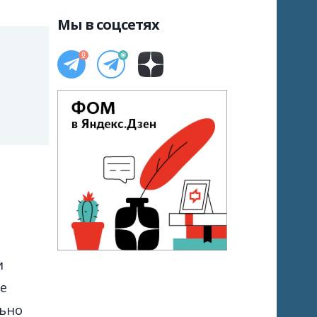
Мы в соцсетях
и
не
льно