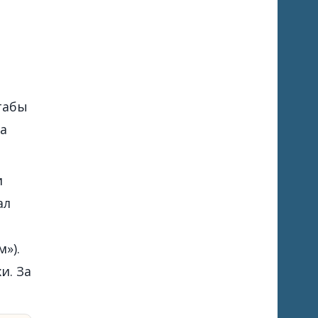
табы
а
и
ал
»).
и. За