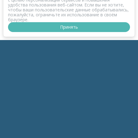
удобства пользования веб-сайтом. Если вы не хотите,
чтобы ваши пользовательские данные обрабатывались,
пожалуйста, ограничьте их использование в своём
браузере.
Принять
ПРОЕКТ КОРОНАФОМ
РАЗДЕЛЫ
к-Зонд
к-Темы
к-Беседы
к-Дайджесты
к-Обзоры
инфоПродукты