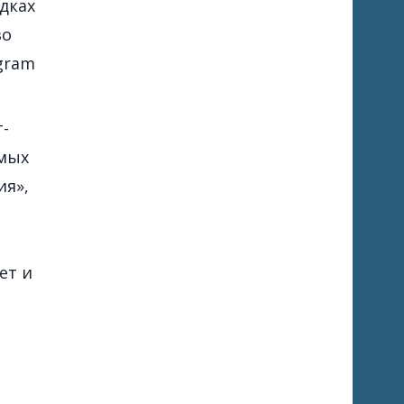
дках
во
egram
-
емых
ия»,
ет и