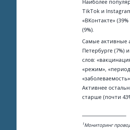
Наиболее популя
TikTok и Instagr
«ВКонтакте» (39%
(9%).
Самые активные а
Петербурге (7%) 
слов: «вакцинация
«режим», «период»
«заболеваемость»
Активнее остальн
старше (почти 43
___________________
1
Мониторинг проводи