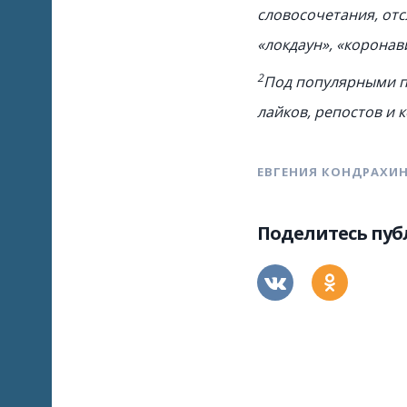
словосочетания, от
«локдаун», «коронави
2
Под популярными п
лайков, репостов и 
ЕВГЕНИЯ КОНДРАХИ
Поделитесь пу