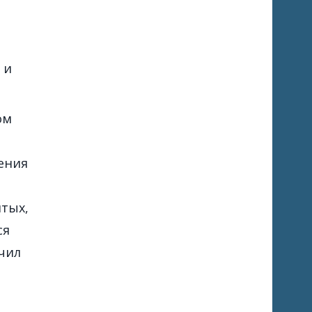
 и
ом
ения
тых,
ся
учил