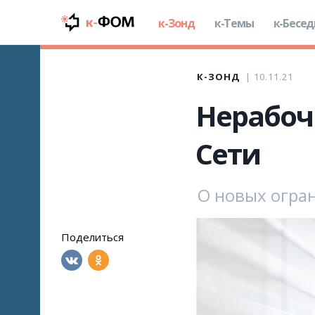
к-Зонд
к-Темы
к-Бесе
К-ЗОНД
10.11.21
Нерабочи
Сети
О новых огран
Поделиться