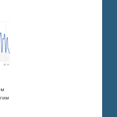
и
ем
огим