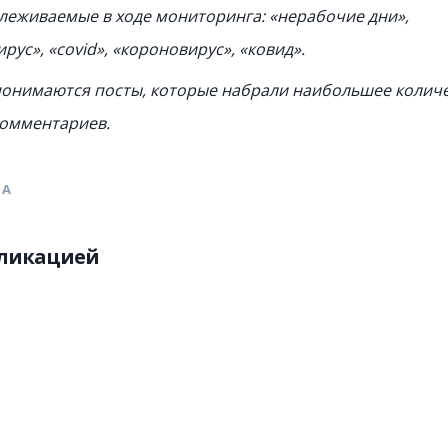
слеживаемые в ходе мониторинга: «нерабочие дни»,
рус», «covid», «короновирус», «ковид».
онимаются посты, которые набрали наибольшее колич
комментариев.
НА
бликацией