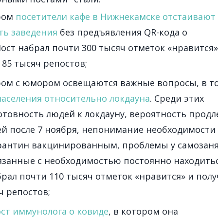
ором
посетители кафе в Нижнекамске отстаивают
ть заведения
без предъявления QR-кода о
ост набрал почти 300 тысяч отметок «нравится»
 85 тысяч репостов;
ором с юмором освещаются важные вопросы, в т
населения относительно локдауна
. Среди этих
отовность людей к локдауну, вероятность продл
ей после 7 ноября, непонимание необходимости
арантин вакцинированным, проблемы у самозаня
вязанные с необходимостью постоянно находить
брал почти 110 тысяч отметок «нравится» и пол
ч репостов;
ст иммунолога о ковиде
, в котором она