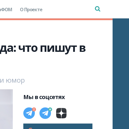
аФОМ
О Проекте
да: что пишут в
 и юмор
Мы в соцсетях