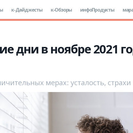
ды
к-Дайджесты
к-Обзоры
инфоПродукты
мар
е дни в ноябре 2021 го
ичительных мерах: усталость, страхи