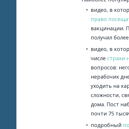
видео, в кот
право посеща
вакцинации. П
получил более
видео, в кот
числе
страхи 
вопросов: нег
нерабочих дн
уходить на к
сложности, с
дома. Пост на
почти 75 тыся
подробный
по