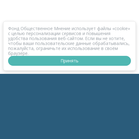
Фонд Общественное Мнение использует файлы «cookie»
с целью персонализации сервисов и повышения
удобства пользования веб-сайтом. Если вы не хотите,
чтобы ваши пользовательские данные обрабатывались,
пожалуйста, ограничьте их использование в своём
браузере.
Принять
ПРОЕКТ КОРОНАФОМ
РАЗДЕЛЫ
к-Зонд
к-Темы
к-Беседы