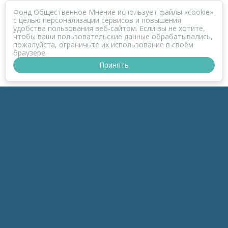
Фонд Общественное Мнение использует файлы «cookie»
с целью персонализации сервисов и повышения
удобства пользования веб-сайтом. Если вы не хотите,
чтобы ваши пользовательские данные обрабатывались,
пожалуйста, ограничьте их использование в своём
браузере.
Принять
ПРОЕКТ КОРОНАФОМ
РАЗДЕЛЫ
к-Зонд
к-Темы
к-Беседы
к-Дайджесты
к-Обзоры