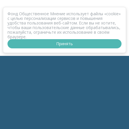
Фонд Общественное Мнение использует файлы «cookie»
с целью персонализации сервисов и повышения
удобства пользования веб-сайтом. Если вы не хотите,
чтобы ваши пользовательские данные обрабатывались,
пожалуйста, ограничьте их использование в своём
браузере.
Принять
ПРОЕКТ КОРОНАФОМ
РАЗДЕЛЫ
к-Зонд
к-Темы
к-Беседы
к-Дайджесты