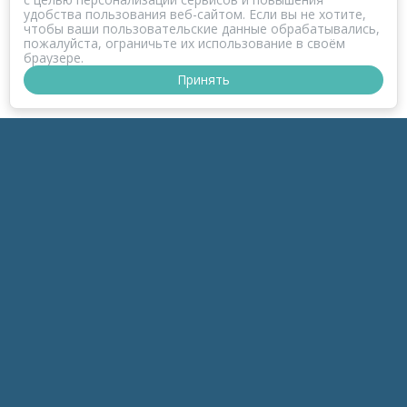
удобства пользования веб-сайтом. Если вы не хотите,
чтобы ваши пользовательские данные обрабатывались,
пожалуйста, ограничьте их использование в своём
браузере.
Принять
ПРОЕКТ КОРОНАФОМ
РАЗДЕЛЫ
к-Зонд
к-Темы
к-Беседы
к-Дайджесты
к-Обзоры
инфоПродукты