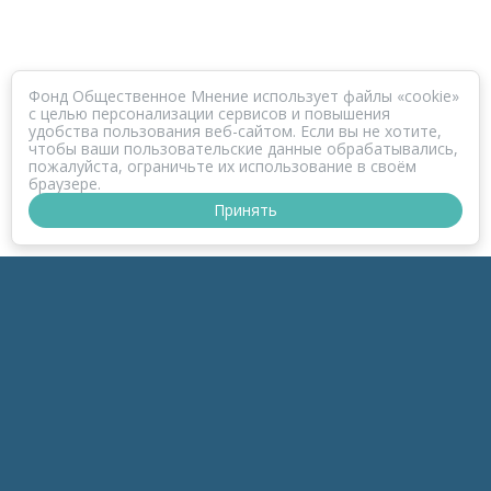
Фонд Общественное Мнение использует файлы «cookie»
с целью персонализации сервисов и повышения
удобства пользования веб-сайтом. Если вы не хотите,
чтобы ваши пользовательские данные обрабатывались,
пожалуйста, ограничьте их использование в своём
браузере.
Принять
ПРОЕКТ КОРОНАФОМ
РАЗДЕЛЫ
к-Зонд
к-Темы
к-Беседы