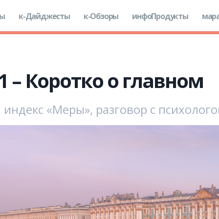
ды
к-Дайджесты
к-Обзоры
инфоПродукты
мар
21 – Коротко о главном
 индекс «Меры», разговор с психолог