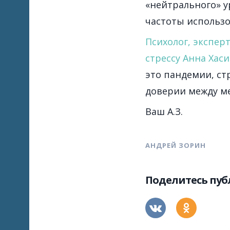
«нейтрального» у
частоты использ
Психолог, экспе
стрессу Анна Хас
это пандемии, ст
доверии между м
Ваш А.З.
АНДРЕЙ ЗОРИН
Поделитесь пу