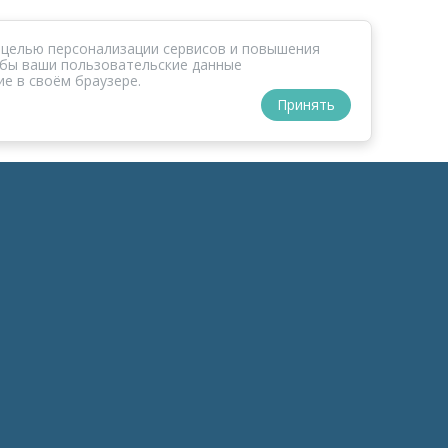
 целью персонализации сервисов и повышения
тобы ваши пользовательские данные
е в своём браузере.
Принять
РАЗДЕЛЫ
ОРГАНИЗАТОР
к-Зонд
О ФОМе
к-Темы
Обратная связь
к-Беседы
Политика обработки персо
данных
к-Дайджесты
Политика конфиденциальн
к-Обзоры
Пользовательское соглаше
инфоПродукты
мараФОМ