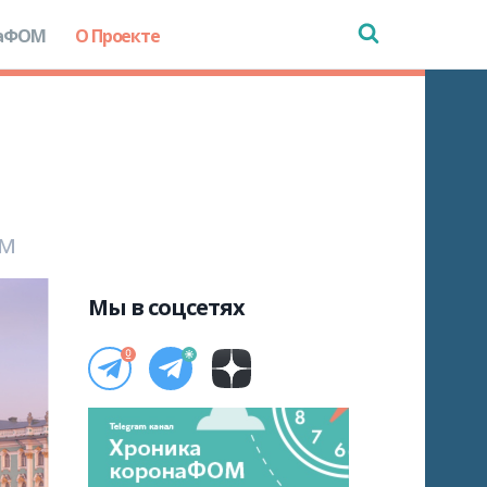
аФОМ
О Проекте
ом
Мы в соцсетях