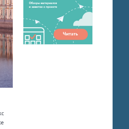
кс
же