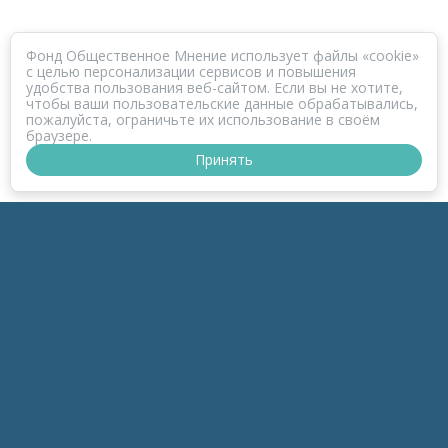
Фонд Общественное Мнение использует файлы «cookie»
с целью персонализации сервисов и повышения
удобства пользования веб-сайтом. Если вы не хотите,
чтобы ваши пользовательские данные обрабатывались,
пожалуйста, ограничьте их использование в своём
браузере.
Принять
ПРОЕКТ КОРОНАФОМ
РАЗДЕЛЫ
к-Зонд
к-Темы
к-Беседы
к-Дайджесты