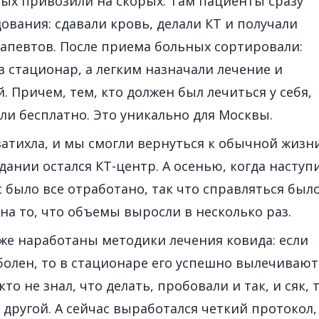
ных привозили на скорых. Там пациенты сразу
ования: сдавали кровь, делали КТ и получали
апевтов. После приема больных сортировали:
в стационар, а легким назначали лечение и
. Причем, тем, кто должен был лечиться у себя,
ли бесплатно. Это уникально для Москвы.
атихла, и мы смогли вернуться к обычной жизни
дании остался КТ-центр. А осенью, когда наступ
с было все отработано, так что справляться был
на то, что объемы выросли в несколько раз.
же наработаны методики лечения ковида: если
болен, то в стационаре его успешно вылечивают
то не знал, что делать, пробовали и так, и сяк, 
 другой. А сейчас выработался четкий протокол,