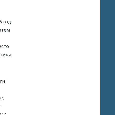
6 год
атем
есто
ктики
еги
е,
т
оги