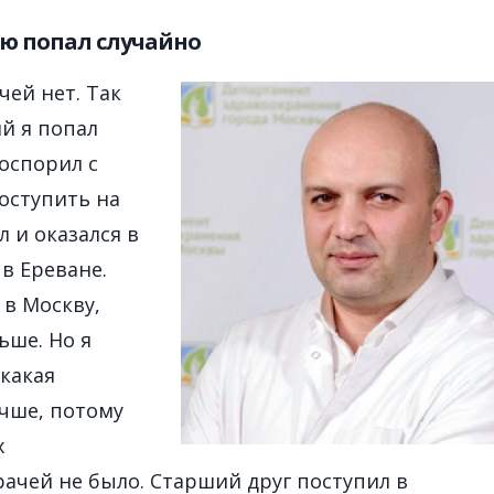
ю попал случайно
чей нет. Так
й я попал
поспорил с
поступить на
 и оказался в
в Ереване.
 в Москву,
ьше. Но я
 какая
чше, потому
х
ачей не было. Старший друг поступил в