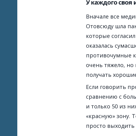
У каждого своя 
Вначале все медик
Отовсюду шла пан
которые согласил
оказалась сумасш
противочумные ко
очень тяжело, но
получать хорошие
Если говорить пр
сравнению с больн
и только 50 из н
«красную» зону. Т
просто выходить 