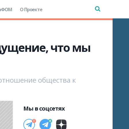
аФОМ
О Проекте
щущение, что мы
 отношение общества к
Мы в соцсетях