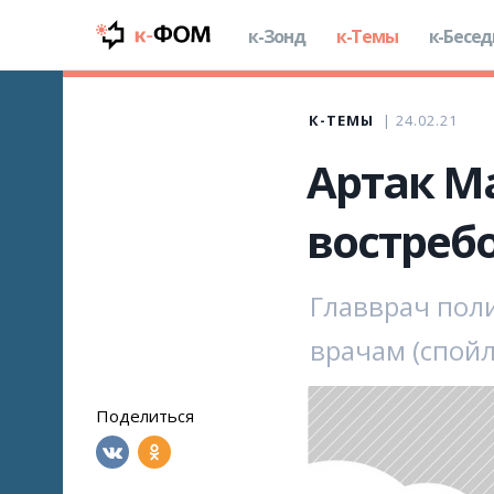
к-Зонд
к-Темы
к-Бесе
К-ТЕМЫ
24.02.21
Артак М
востреб
Главврач поли
врачам (спойл
Поделиться