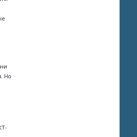
ые
 ни
. Но
КТ-