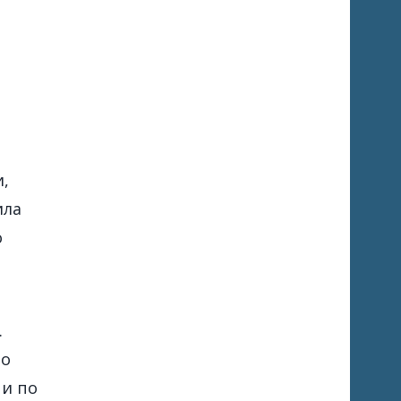
,
ила
о
.
то
 и по