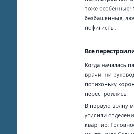
тоже особенные! 
безбашенные, люб
пофигисты.
Все перестроил
Когда началась п
врачи, ни руковод
потихоньку корон
перестроились.
В первую волну 
усилили отделени
квартир. Головно