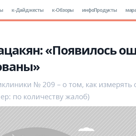
ды
к-Дайджесты
к-Обзоры
инфоПродукты
мар
ацакян: «Появилось о
ованы»
клиники № 209 – о том, как измерять
ер: по количеству жалоб)