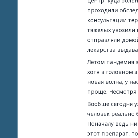
центр, куда боль
проходили обслед
консультации тер
тяжелых увозили 
отправляли домой
лекарства выдава
Летом пандемия з
хотя в головном з
новая волна, у на
проще. Несмотря 
Вообще сегодня у
человек реально 
Поначалу ведь ник
этот препарат, то