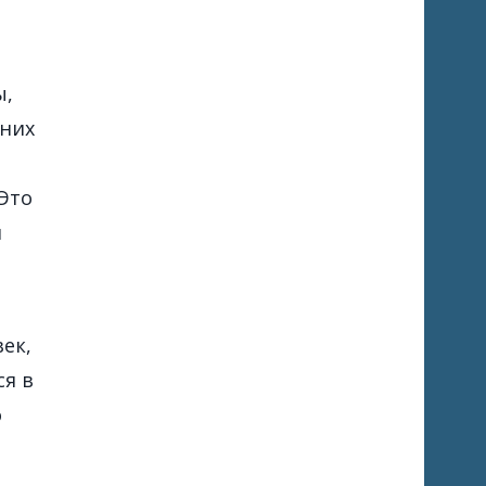
ы,
 них
Это
и
век,
ся в
о