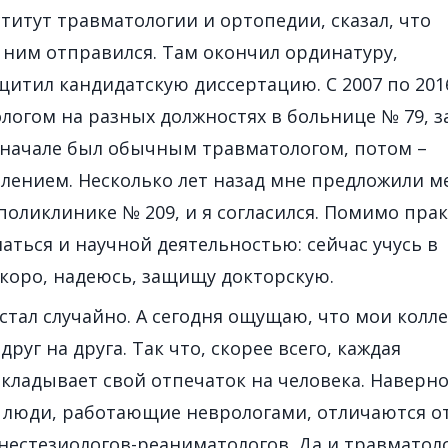
итут травматологии и ортопедии, сказал, что
за ним отправился. Там окончил ординатуру,
щитил кандидатскую диссертацию. С 2007 по 201
логом на разных должностях в больнице № 79, з
Вначале был обычным травматологом, потом –
ением. Несколько лет назад мне предложили м
 поликлинике № 209, и я согласился. Помимо пра
ться и научной деятельностью: сейчас учусь в
скоро, надеюсь, защищу докторскую.
стал случайно. А сегодня ощущаю, что мои колл
руг на друга. Так что, скорее всего, каждая
кладывает свой отпечаток на человека. Наверно
о люди, работающие неврологами, отличаются о
нестезиологов-реаниматологов. Да и травматол