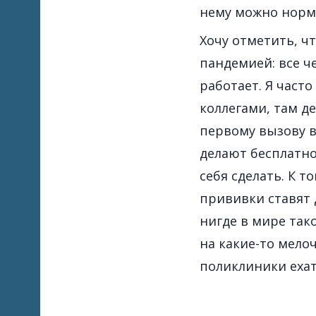
нему можно норм
Хочу отметить, ч
пандемией: все ч
работает. Я част
коллегами, там де
первому вызову в
делают бесплатно
себя сделать. К т
прививки ставят 
нигде в мире так
на какие-то мелоч
поликлиники ехать