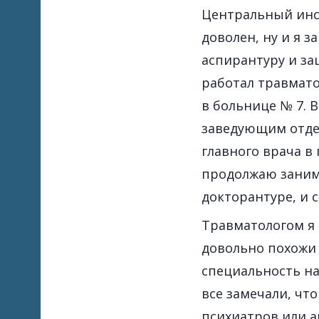
Центральный инст
доволен, ну и я 
аспирантуру и за
работал травмато
в больнице № 7. 
заведующим отдел
главного врача в
продолжаю занима
докторантуре, и 
Травматологом я 
довольно похожи д
специальность на
все замечали, чт
психиатров или а