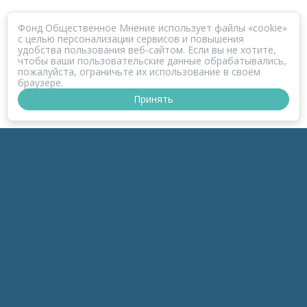
Фонд Общественное Мнение использует файлы «cookie»
с целью персонализации сервисов и повышения
удобства пользования веб-сайтом. Если вы не хотите,
чтобы ваши пользовательские данные обрабатывались,
пожалуйста, ограничьте их использование в своём
браузере.
Принять
ПРОЕКТ КОРОНАФОМ
РАЗДЕЛЫ
к-Зонд
к-Темы
к-Беседы
к-Дайджесты