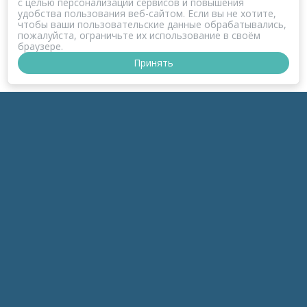
с целью персонализации сервисов и повышения
удобства пользования веб-сайтом. Если вы не хотите,
чтобы ваши пользовательские данные обрабатывались,
пожалуйста, ограничьте их использование в своём
браузере.
Принять
ПРОЕКТ КОРОНАФОМ
РАЗДЕЛЫ
к-Зонд
к-Темы
к-Беседы
к-Дайджесты
к-Обзоры
инфоПродукты