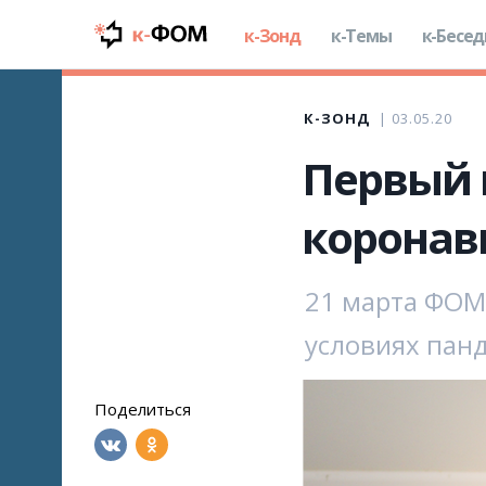
к-Зонд
к-Темы
к-Бесе
К-ЗОНД
03.05.20
Первый 
коронав
21 марта ФОМ
условиях пан
Поделиться