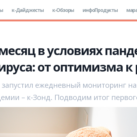
ды
к-Дайджесты
к-Обзоры
инфоПродукты
мар
месяц в условиях пан
ируса: от оптимизма к
 запустил ежедневный мониторинг на
демии – к-Зонд. Подводим итог перво