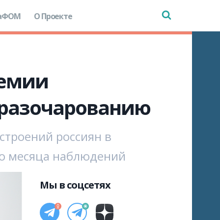
аФОМ
О Проекте
демии
 разочарованию
строений россиян в
го месяца наблюдений
Мы в соцсетях