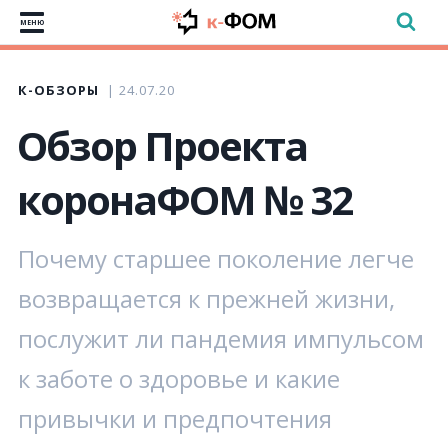
МЕНЮ
К-ОБЗОРЫ
24.07.20
Обзор Проекта
коронаФОМ № 32
Почему старшее поколение легче
возвращается к прежней жизни,
послужит ли пандемия импульсом
к заботе о здоровье и какие
привычки и предпочтения