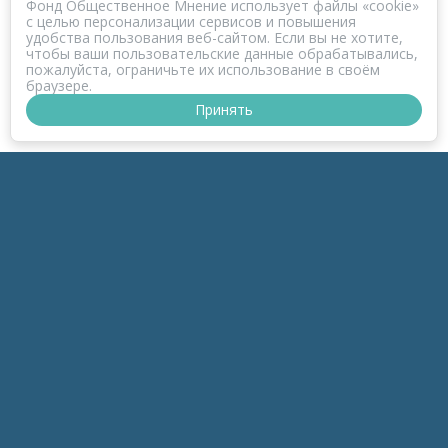
Фонд Общественное Мнение использует файлы «cookie»
с целью персонализации сервисов и повышения
удобства пользования веб-сайтом. Если вы не хотите,
чтобы ваши пользовательские данные обрабатывались,
пожалуйста, ограничьте их использование в своём
браузере.
Принять
ПРОЕКТ КОРОНАФОМ
РАЗДЕЛЫ
к-Зонд
к-Темы
к-Беседы
к-Дайджесты
к-Обзоры
инфоПродукты