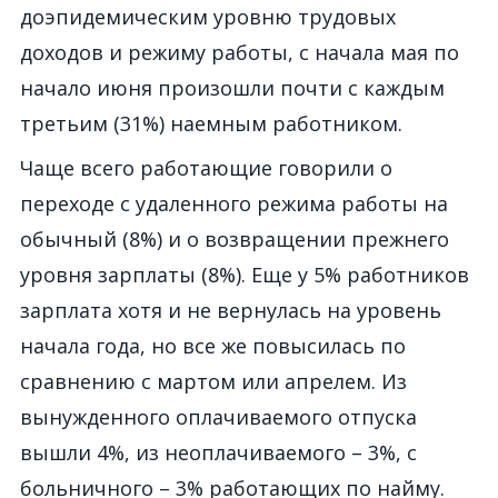
до
эпидемическ
им
уровню трудовых
доходов и режиму работы,
с начала мая по
начало июня произошли почти с каждым
третьим
(31%
)
наемным работником
.
Чаще всего работающие
говорили о
переходе с удаленного режима работы на
обычный (8%) и о возвращении
прежнего
уровня
зарплаты (8%). Еще у 5% работников
зар
плата
хотя и не вернулась на уровень
начала года, но вс
е
же повысилась по
сравнению с мартом или апрелем.
Из
вынужденного оплачиваемого отпуска
вышли 4%, из неоплачиваемого – 3%, с
больничного – 3%
работающих по найму
.