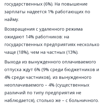
государственных (6%).
На повышение
зарплаты наде
е
тся 1%
работающих по
найму.
Возвращения с удаленного режима
ожидают 14% работников
:
на
государственных предприяти
ях
несколько
чаще (18%), чем
на
частных (13%).
Выхода из вынужденного оплачиваемого
отпуска ждут 6% (9% среди бюджетников
и
4% среди частников), из вынужденного
неоплачиваемого – 4% (существенных
различий
по типу предприятия
не
наблюдается)
, столько же – с больничного
.