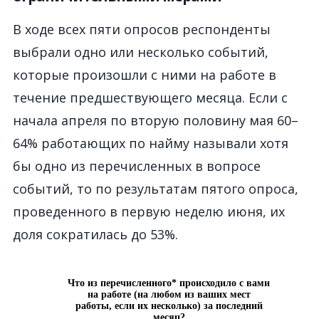
В ходе всех
пяти опросов респондент
ы
выбра
ли
одно или несколько событий,
которые произошли с ними на работе в
течение предшествующе
го
месяца. Если с
начала апреля по вторую половину мая 60
–
64% работающих по найму называли хотя
бы одно из перечисленных в вопросе
событий, то по результатам пятого опроса,
проведенного
в
перв
ую
недел
ю
июня,
их
доля сократилась до 53%.