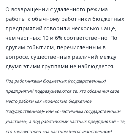
О
возвращении с удаленного режима
работы к обычному
работники бюджетных
пред
приятий
говорили
нескольк
о чаще,
чем частных
:
10 и 6% соответственно.
По
другим
событиям, перечисленным в
вопросе,
с
ущественных различий между
двумя этими группами не наблюдается.
Под работниками бюджетных (государственных)
предприятий подразумеваются те, кто обозначил свое
место работы как «полностью бюджетное
(государственное)» или «с частичным государственным
участием», а под работниками частных предприятий – те,
кто трудоустроен «на частном (негосударственном)