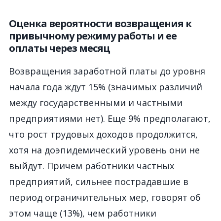
Оценка вероятности возвращения к
привычному режиму работы и ее
оплаты через месяц
Возвращения заработной платы
до
уровн
я
начала года ждут 15% (значимых различий
межд
у г
осударственными и частными
предприятиями нет). Еще 9% предполагают,
что рост трудовых доходов продолжится,
хотя на
доэпидемический
уровень они
не
выйдут. П
ричем работники частных
предприятий, сильнее пострадавшие в
период ограничительных мер, говорят об
этом чаще (13%), чем
работники