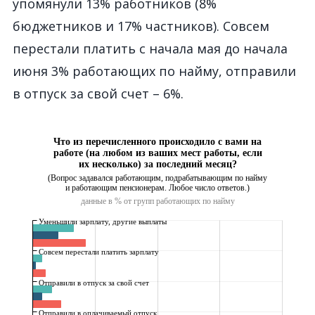
упомянули 13% работников (8%
бюджетников и 17% частников). Совсем
перестали
платить
с начала
мая
д
о
начал
а
июня
3% работающи
х
по найму, отправили
в отпуск за свой счет
–
6%.