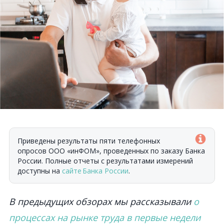
Приведены результаты
пяти
телефонн
ых
опрос
ов
ООО «
инФОМ
», проведенн
ых
по заказу Банка
России. Полные отчеты с результатами измерений
доступны на
сайте Банка России
.
В предыдущих обзорах мы рассказывали
о
процессах на рынке труда в первые недели