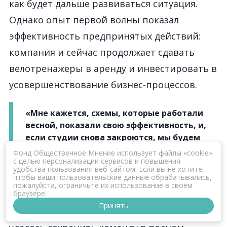
как будет дальше развиваться ситуация.
Однако опыт первой волны показал
эффективность предпринятых действий:
компания и сейчас продолжает сдавать
велотренажеры в аренду и инвестировать в
усовершенствование бизнес-процессов.
«Мне кажется, схемы, которые работали
весной, показали свою эффективность, и,
если студии снова закроются, мы будем
действовать примерно так же».
Фонд Общественное Мнение использует файлы «cookie»
с целью персонализации сервисов и повышения
удобства пользования веб-сайтом. Если вы не хотите,
чтобы ваши пользовательские данные обрабатывались,
Причем это касается как работы с
пожалуйста, ограничьте их использование в своём
браузере.
клиентами, так и взаимодействия с
Принять
сотрудниками. Компании Rock the Cycle