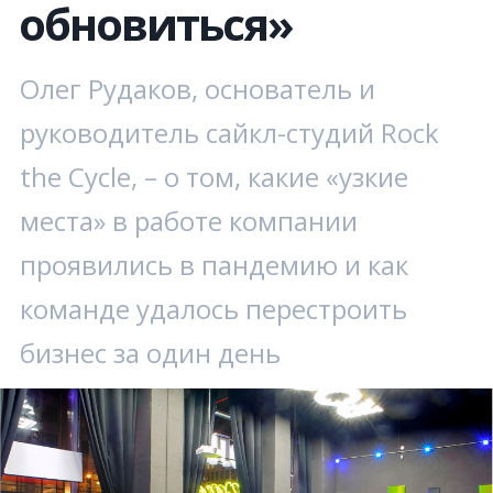
обновиться»
Олег Рудаков, основатель и
руководитель сайкл-студий Rock
the Cycle, – о том, какие «узкие
места» в работе компании
проявились в пандемию и как
команде удалось перестроить
бизнес за один день