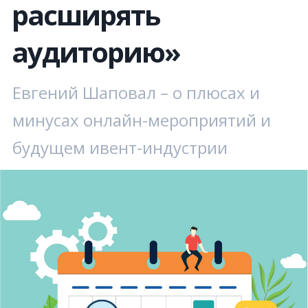
расширять
аудиторию»
Евгений Шаповал – о плюсах и
минусах онлайн-мероприятий и
будущем ивент-индустрии