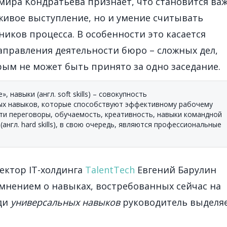
ьмира Кондратьева признает, что становится в
 живое выступление, но и умение считывать
ников процесса. В особенности это касается
правления деятельности бюро – сложных дел,
ым не может быть принято за одно заседание.
», навыки (англ. soft skills) – совокупность
ых навыков, которые способствуют эффективному рабочему
сти переговоры, обучаемость, креативность, навыки командной
(англ. hard skills), в свою очередь, являются профессиональные
ектор IT-холдинга
TalentTech
Евгений Барулин
мнением о навыках, востребованных сейчас на
еди
универсальных навыков
руководитель выделя