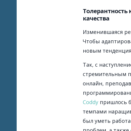
Толерантность к
качества
Изменившаяся ре
Чтобы адаптирова
новым тенденция
Так, с наступлен
стремительным п
онлайн, препода
программировани
Coddy
пришлось 
темпами наращи
был уметь работа
проблем, а также