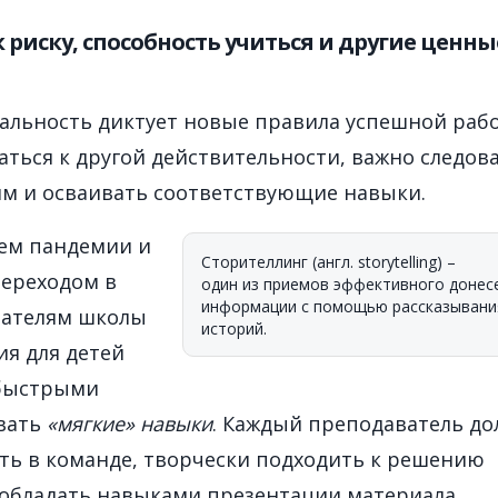
 риску, способность учиться и другие ценны
альность диктует новые правила успешной раб
ться к другой действительности, важно следов
м и осваивать соответствующие навыки.
ием пандемии и
Сторителлинг (англ. storytelling) –
ереходом в
один из приемов эффективного донес
информации с помощью рассказывани
вателям школы
историй.
я для детей
быстрыми
вать
«мягкие» навыки
. Каждый преподаватель до
ть в команде, творчески подходить к решению
 обладать навыками презентации материала,