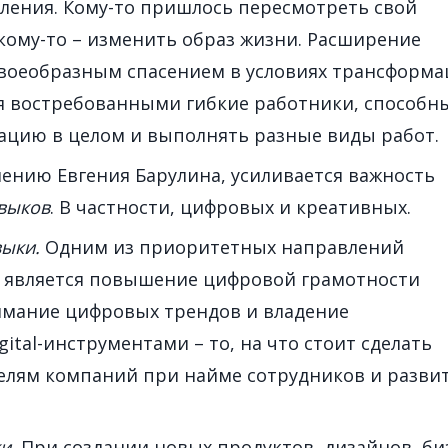
ения. Кому-то пришлось пересмотреть свой
кому-то – изменить образ жизни. Расширение
своеобразным спасением в условиях трансформ
я востребованными гибкие работники, способн
уацию в целом и выполнять разные виды работ.
нению Евгения Барулина, усиливается важность
выков
. В частности, цифровых и креативных.
выки.
Одним из приоритетных направлений
а является повышение цифровой грамотности
имание цифровых трендов и владение
ital-инструментами – то, на что стоит сделать
телям компаний при найме сотрудников и разви
и.
При создании новых продуктов, дизайнов, би