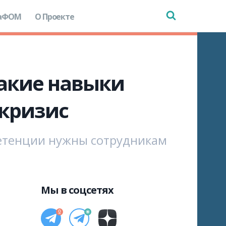
аФОМ
О Проекте
какие навыки
 кризис
петенции нужны сотрудникам
Мы в соцсетях