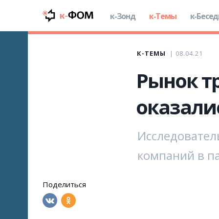
к-Зонд
к-Темы
к-Бесе
К-ТЕМЫ
08.04.21
Рынок тр
оказали
Исследовател
компаний в п
Поделиться