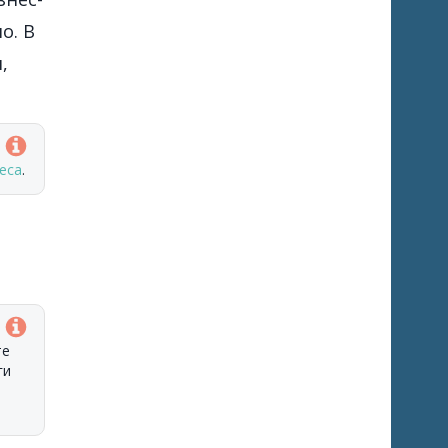
о. В
,
еса
.
те
ги