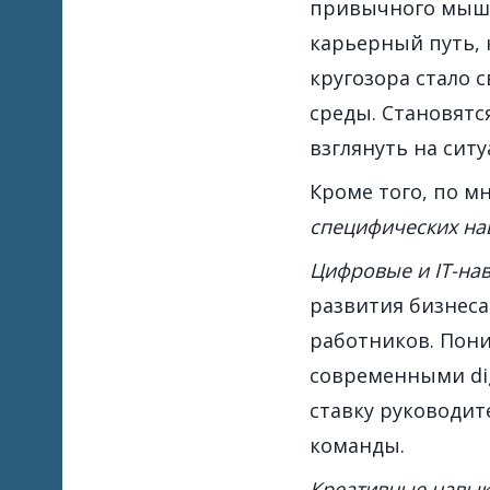
привычного мышл
карьерный путь, 
кругозора стало 
среды. Становятс
взглянуть на сит
Кроме того, по м
специфических на
Цифровые и IT-на
развития бизнес
работников. Пон
современными dig
ставку руководи
команды.
Креативные навык