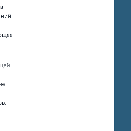
 в
ений
ающее
ющей
не
ов,