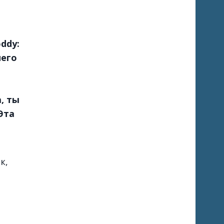
ddy:
него
, ты
Эта
к,
о