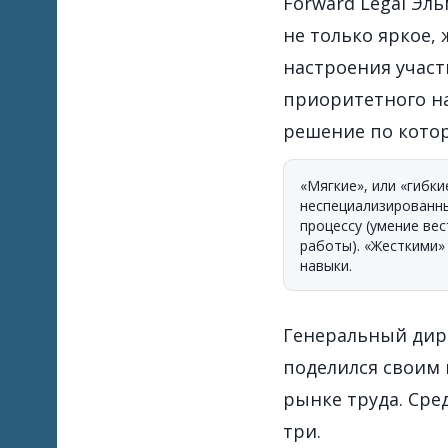
Forward Legal Эл
не только яркое,
настроения участ
приоритетного на
решение по котор
«Мягкие», или «гибкие
неспециализированн
процессу (умение ве
работы). «Жесткими» 
навыки.
Генеральный дир
поделился своим 
рынке труда. Ср
три.