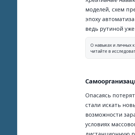
моделей, схем пр
эпоху автоматиза
ведь рутиной уже
О навыках и личных 
читайте в исследов
Самоорганизаци
Опасаясь потерят
стали искать нов
возможности зара
условиях массово
дистанционную р