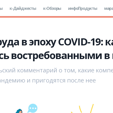
ды
к-Дайджесты
к-Обзоры
инфоПродукты
мар
уда в эпоху COVID-19: 
сь востребованными в
ьский комментарий о том, какие ком
андемию и пригодятся после нее