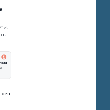
е
оты.
ать
ения
я
лжен